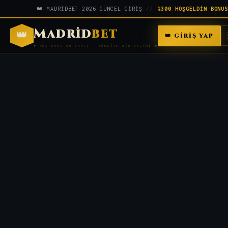
👑 MADRİDBET 2026 GÜNCEL GİRİŞ
//
%300 HOŞGELDİN BONUSU + 500
Madrid
bet
👑
👑 GİRİŞ YAP
◆ WESTEROS'UN TAHTI · TÜRKIYE'NIN SEÇIMI ◆