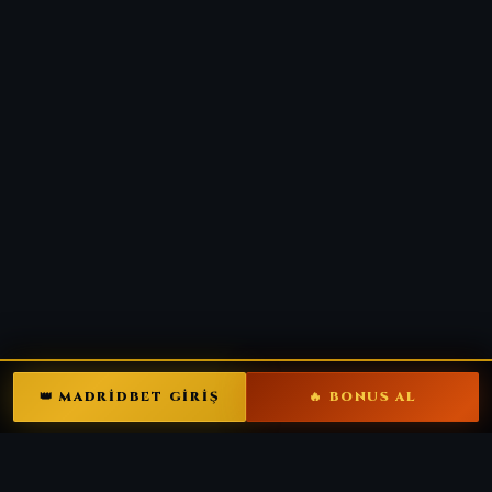
👑 MADRİDBET GİRİŞ
🔥 BONUS AL