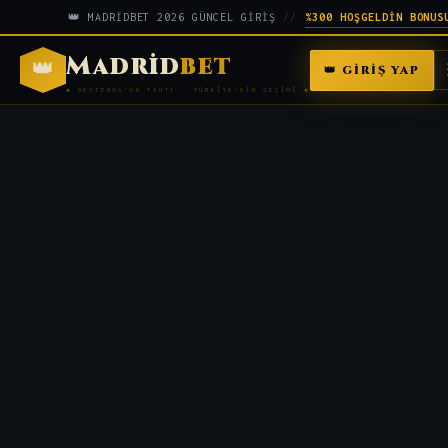
👑 MADRİDBET 2026 GÜNCEL GİRİŞ
//
%300 HOŞGELDİN BONUSU + 500 
Madrid
bet
👑
👑 GİRİŞ YAP
◆ WESTEROS'UN TAHTI · TÜRKIYE'NIN SEÇIMI ◆