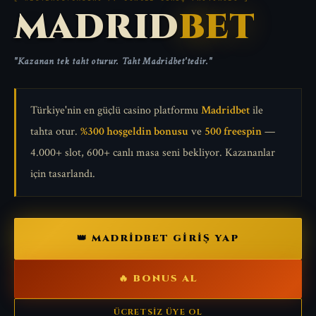
MADRID
BET
"Kazanan tek taht oturur. Taht Madridbet'tedir."
Türkiye'nin en güçlü casino platformu
Madridbet
ile
tahta otur.
%300 hoşgeldin bonusu
ve
500 freespin
—
4.000+ slot, 600+ canlı masa seni bekliyor. Kazananlar
için tasarlandı.
👑 MADRİDBET GİRİŞ YAP
🔥 BONUS AL
ÜCRETSİZ ÜYE OL