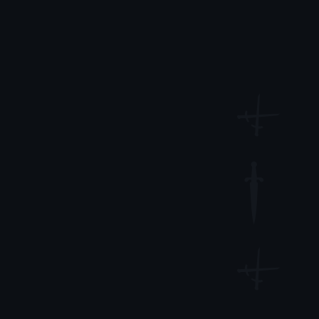
⚔
🗡
⚔