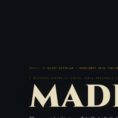
// KUZEY HATIRLAR — MADRİDBET 2026 TAHTI
MAD
[ WESTEROS.CASINO // GÜNCEL GİRİŞ PROTOKOLÜ ]