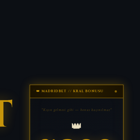
👑 MADRİDBET // KRAL BONUSU
T
"Kışın gelmesi gibi — bonus kaçınılmaz"
👑