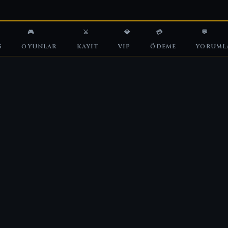
🎮
⚔️
💎
💳
💬
S
OYUNLAR
KAYIT
VIP
ÖDEME
YORUML