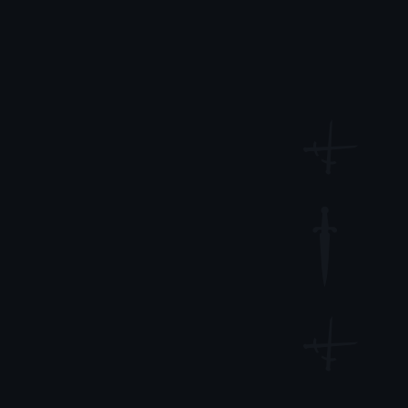
⚔
🗡
⚔