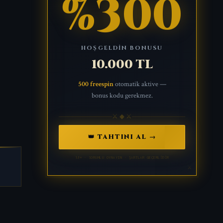
%300
HOŞGELDİN BONUSU
10.000 TL
500 freespin
otomatik aktive —
bonus kodu gerekmez.
⚔ ◆ ⚔
👑 TAHTINI AL →
18+ · SORUMLU OYNAYIN · ŞARTLAR GEÇERLİDİR