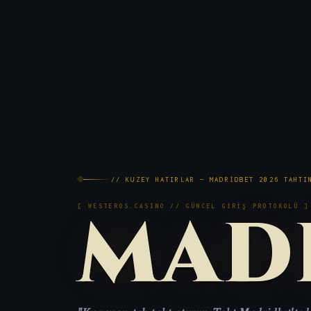
// KUZEY HATIRLAR — MADRİDBET 2026 TAHTI
MAD
[ WESTEROS.CASINO // GÜNCEL GİRİŞ PROTOKOLÜ ]