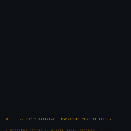
// KUZEY HATIRLAR — MADRİDBET 2026 TAHTINI AL
[ WESTEROS.CASINO // GÜNCEL GİRİŞ PROTOKOLÜ ]