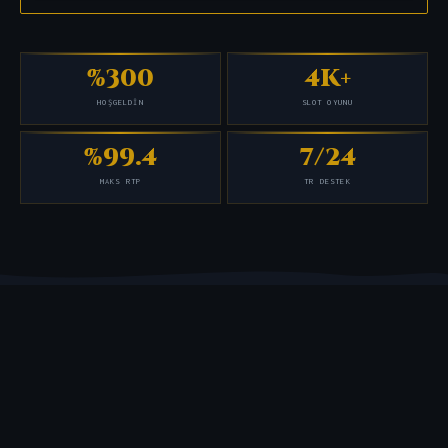
%300
4K+
HOŞGELDIN
SLOT OYUNU
%99.4
7/24
MAKS RTP
TR DESTEK