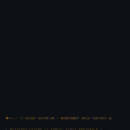
// KUZEY HATIRLAR — MADRİDBET 2026 TAHTINI AL
[ WESTEROS.CASINO // GÜNCEL GİRİŞ PROTOKOLÜ ]