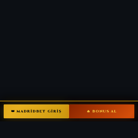
👑 MADRİDBET GİRİŞ
🔥 BONUS AL