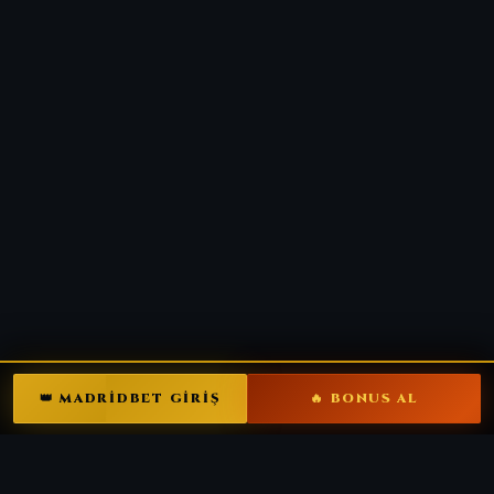
👑 MADRİDBET GİRİŞ
🔥 BONUS AL