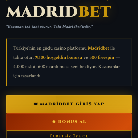
MADRID
BET
"Kazanan tek taht oturur. Taht Madridbet'tedir."
Türkiye'nin en güçlü casino platformu
Madridbet
ile
tahta otur.
%300 hoşgeldin bonusu
ve
500 freespin
—
4.000+ slot, 600+ canlı masa seni bekliyor. Kazananlar
için tasarlandı.
👑 MADRİDBET GİRİŞ YAP
🔥 BONUS AL
ÜCRETSİZ ÜYE OL