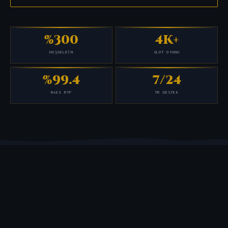
%300
4K+
HOŞGELDIN
SLOT OYUNU
%99.4
7/24
MAKS RTP
TR DESTEK