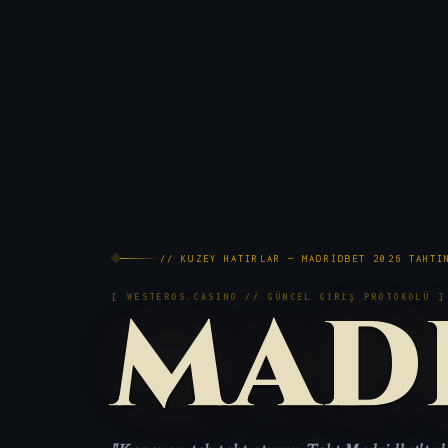
// KUZEY HATIRLAR — MADRİDBET 2026 TAHTI
MAD
[ WESTEROS.CASINO // GÜNCEL GİRİŞ PROTOKOLÜ ]