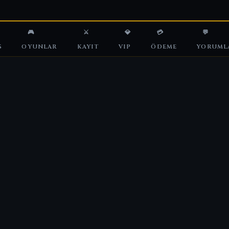
🎮
⚔️
💎
💳
💬
S
OYUNLAR
KAYIT
VIP
ÖDEME
YORUML