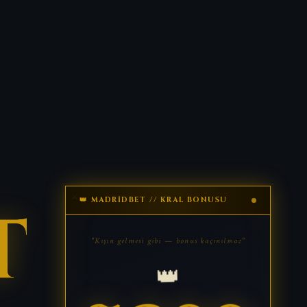
👑 MADRİDBET // KRAL BONUSU
T
"Kışın gelmesi gibi — bonus kaçınılmaz"
👑